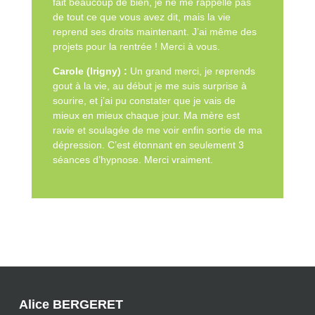
fait beaucoup de bien, je ne me rappelle pas
de tout ce que vous avez dit, mais la vie
reprend ses droits maintenant. J’ai même des
projets pour la rentrée ! Merci à vous.
Carole (Irigny) :
Un grand merci, je reprends
gout à la vie, au début je me suis surprise à
sourire, et j’ai pu constater que je vais de
mieux en mieux chaque jour. Ma mère est
ravie et soulagée de me voir enfin sortie de ma
dépression. C’est étonnant en seulement 3
séances d’hypnose. Merci vraiment.
Alice BERGERET