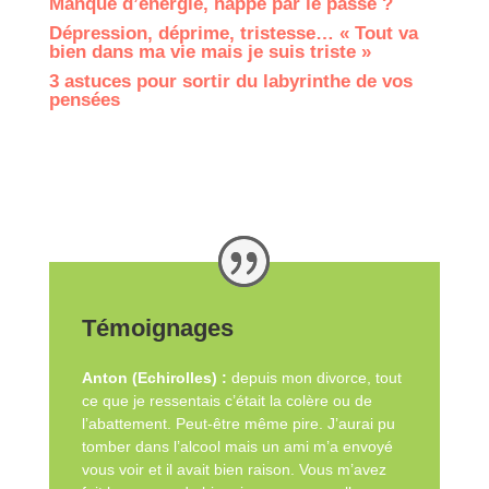
Manque d’énergie, happé par le passé ?
Dépression, déprime, tristesse… « Tout va
bien dans ma vie mais je suis triste »
3 astuces pour sortir du labyrinthe de vos
pensées
Témoignages
Anton (Echirolles) :
depuis mon divorce, tout
ce que je ressentais c’était la colère ou de
l’abattement. Peut-être même pire. J’aurai pu
tomber dans l’alcool mais un ami m’a envoyé
vous voir et il avait bien raison. Vous m’avez