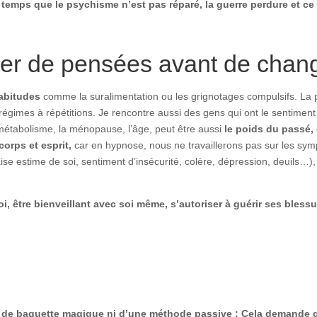
 temps que le psychisme n’est pas réparé, la guerre perdure et ce
r de pensées avant de chang
abitudes
comme la suralimentation ou les grignotages compulsifs. La p
s régimes à répétitions. Je rencontre aussi des gens qui ont le sentime
e métabolisme, la ménopause, l’âge, peut être aussi
le poids du passé, 
 corps et esprit,
car en hypnose, nous ne travaillerons pas sur les sym
e estime de soi, sentiment d’insécurité, colère, dépression, deuils…), c’
i, être bienveillant avec soi même, s’autoriser à guérir ses blessu
!
oup de baguette magique ni d’une méthode passive : Cela demande 