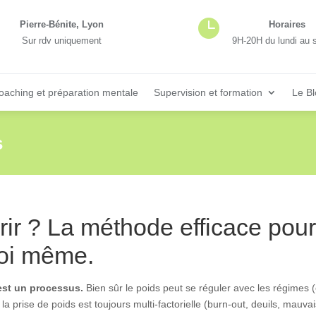

Pierre-Bénite, Lyon
Horaires
Sur rdv uniquement
9H-20H du lundi au 
oaching et préparation mentale
Supervision et formation
Le B
s
ir ? La méthode efficace pour
soi même.
’est un processus.
Bien sûr le poids peut se réguler avec les régimes
 la prise de poids est toujours multi-factorielle (burn-out, deuils, mau