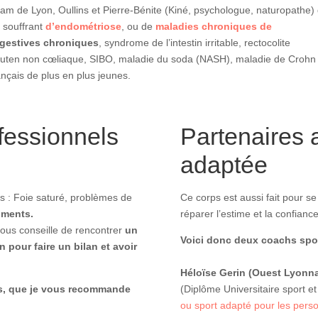
eam de Lyon, Oullins et Pierre-Bénite (Kiné, psychologue, naturopathe)
s souffrant
d’endométriose
, ou de
maladies chroniques de
igestives chroniques
, syndrome de l’intestin irritable, rectocolite
gluten non cœliaque, SIBO, maladie du soda (NASH), maladie de Crohn
nçais de plus en plus jeunes.
fessionnels
Partenaires 
adaptée
ds : Foie saturé, problèmes de
Ce corps est aussi fait pour se
liments.
réparer l’estime et la confiance
vous conseille de rencontrer
un
Voici donc deux coachs spor
n pour faire un bilan et avoir
Héloïse Gerin (Ouest Lyonna
us, que je vous recommande
(Diplôme Universitaire sport e
ou sport adapté pour les pers