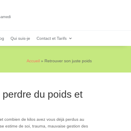
samedi
log
Qui suis-je
Contact et Tarifs
Accueil
»
Retrouver son juste poids
 perdre du poids et
 (et combien de kilos avez vous déjà perdus au
vaise estime de soi, trauma, mauvaise gestion des