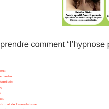
omprendre comment “l’hypnose 
ions
e l’autre
 familiale
ie
s
pace
ation et de l’immobilisme