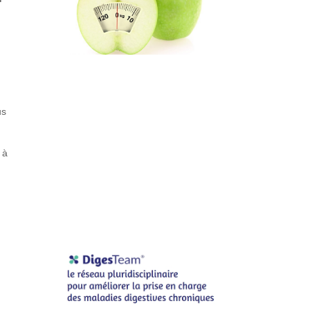
us
 à