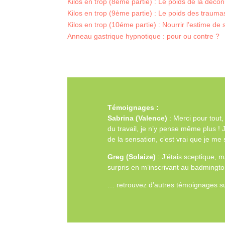
Kilos en trop (8ème partie) : Le poids de la déco
Kilos en trop (9ème partie) : Le poids des trauma
Kilos en trop (10éme partie) : Nourrir l’estime de 
Anneau gastrique hypnotique : pour ou contre ?
Témoignages :
Sabrina (Valence)
: Merci pour tout,
du travail, je n’y pense même plus !
de la sensation, c’est vrai que je m
Greg (Solaize)
: J’étais sceptique, m
surpris en m’inscrivant au badmington
… retrouvez d’autres témoignages 