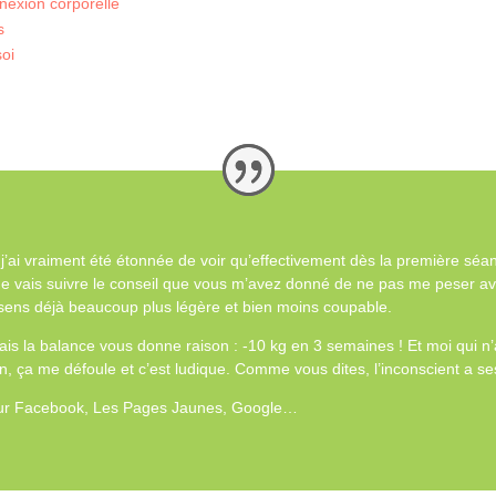
nnexion corporelle
s
soi
 j’ai vraiment été étonnée de voir qu’effectivement dès la première séan
 Je vais suivre le conseil que vous m’avez donné de ne pas me peser av
e sens déjà beaucoup plus légère et bien moins coupable.
ais la balance vous donne raison : -10 kg en 3 semaines ! Et moi qui n’a
, ça me défoule et c’est ludique. Comme vous dites, l’inconscient a ses
sur Facebook, Les Pages Jaunes, Google…